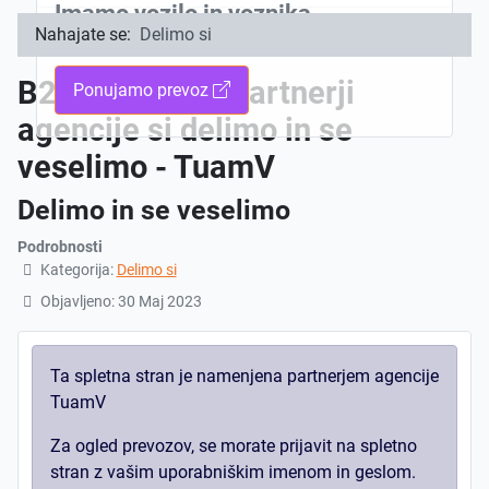
Imamo vozilo in voznika,
Nahajate se:
Delimo si
potrebujemo potnike
B2B | Poslovni partnerji
Ponujamo prevoz
agencije si delimo in se
veselimo - TuamV
Delimo in se veselimo
Podrobnosti
Kategorija:
Delimo si
Objavljeno: 30 Maj 2023
Ta spletna stran je namenjena partnerjem agencije
TuamV
Za ogled prevozov, se morate prijavit na spletno
stran z vašim uporabniškim imenom in geslom.