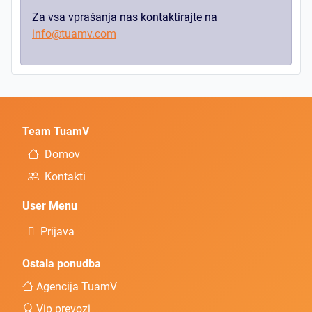
Za vsa vprašanja nas kontaktirajte na
info@tuamv.com
Team TuamV
Domov
Kontakti
User Menu
Prijava
Ostala ponudba
Agencija TuamV
Vip prevozi